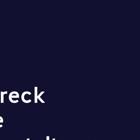
reck
e